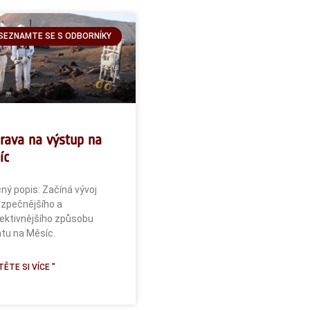
SEZNAMTE SE S ODBORNÍKY
prava na výstup na
íc
ný popis: Začíná vývoj
ezpečnějšího a
ektivnějšího způsobu
tu na Měsíc.
ĚTE SI VÍCE "