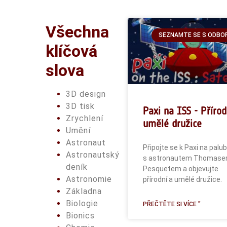
Všechna
SEZNAMTE SE S ODBO
klíčová
slova
3D design
3D tisk
Paxi na ISS - Přírod
Zrychlení
umělé družice
Umění
Astronaut
Připojte se k Paxi na palu
Astronautský
s astronautem Thomas
deník
Pesquetem a objevujte
Astronomie
přírodní a umělé družice.
Základna
Biologie
PŘEČTĚTE SI VÍCE "
Bionics