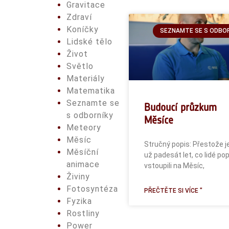
Gravitace
Zdraví
Koníčky
SEZNAMTE SE S ODBO
Lidské tělo
Život
Světlo
Materiály
Matematika
Seznamte se
Budoucí průzkum
s odborníky
Měsíce
Meteory
Měsíc
Stručný popis: Přestože j
Měsíční
už padesát let, co lidé po
animace
vstoupili na Měsíc,
Živiny
Fotosyntéza
PŘEČTĚTE SI VÍCE "
Fyzika
Rostliny
Power