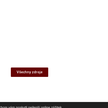
Všechny zdroje
om vám poskytli nejlepší online zážitek.