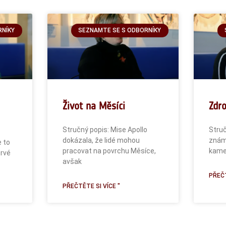
RNÍKY
SEZNAMTE SE S ODBORNÍKY
Život na Měsíci
Zdro
Stručný popis: Mise Apollo
Struč
dokázala, že lidé mohou
známo
e to
pracovat na povrchu Měsíce,
kame
prvé
avšak
PŘEČT
PŘEČTĚTE SI VÍCE "