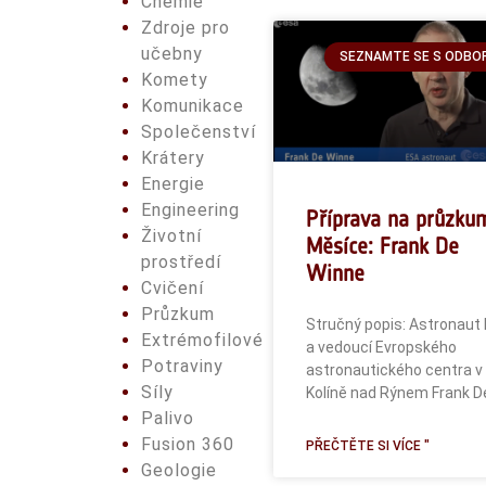
Chemie
Zdroje pro
učebny
SEZNAMTE SE S ODBO
Komety
Komunikace
Společenství
Krátery
Energie
Engineering
Příprava na průzku
Životní
Měsíce: Frank De
prostředí
Winne
Cvičení
Průzkum
Stručný popis: Astronaut
Extrémofilové
a vedoucí Evropského
Potraviny
astronautického centra v
Síly
Kolíně nad Rýnem Frank D
Palivo
Fusion 360
PŘEČTĚTE SI VÍCE "
Geologie