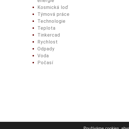
energie
Kosmická loď
Týmová práce
Technologie
Teplota
Tinkercad
Rychlost
Odpady
Voda
Počasí
Používáme cookies, abych