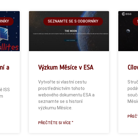
RNÍKY
SEZNAMTE SE S ODBORNÍKY
ní a
Výzkum Měsíce v ESA
Cílo
Vytvořte si vlastní cestu
Struč
prostřednictvím tohoto
podáv
bě ISS
webového dokumentu ESA a
souč
em
seznamte se s historií
Měsí
výzkumu Měsíce.
PŘEČT
PŘEČTĚTE SI VÍCE "