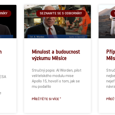
RNÍKY
SEZNAMTE SE S ODBORNÍKY
m
Minulost a budoucnost
Pří
výzkumu Měsíce
Měs
Stručný popis: Al Worden, pilot
Struč
velitelského modulu mise
nejb
 ESA
Apollo 15, hovoří o tom, jak se
nejef
mu podařilo
návra
e
PŘEČTĚTE SI VÍCE "
PŘEČT