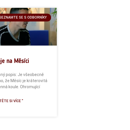
SEZNAMTE SE S ODBORNÍKY
je na Měsíci
ný popis: Je všeobecně
, že Měsíc je kráterovitá
nná koule. Ohromující
ĚTE SI VÍCE "