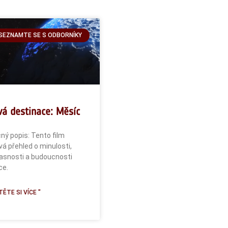
SEZNAMTE SE S ODBORNÍKY
vá destinace: Měsíc
ný popis: Tento film
á přehled o minulosti,
asnosti a budoucnosti
ce.
ĚTE SI VÍCE "