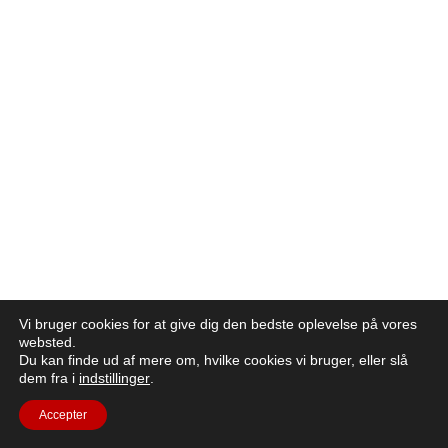
Vi bruger cookies for at give dig den bedste oplevelse på vores
websted.
Du kan finde ud af mere om, hvilke cookies vi bruger, eller slå
dem fra i
indstillinger
.
Accepter