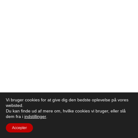
Vi bruger cookies for at give dig den bedste oplevelse på vores
websted.
Du kan finde ud af mere om, hvilke cookies vi bruger, eller slå
dem fra i
indstillinger
.
Accepter