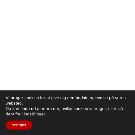
Vi bruger cookies for at give dig den bedste oplevelse på vores
websted.
Du kan finde ud af mere om, hvilke cookies vi bruger, eller slå
dem fra i
indstillinger
.
Accepter