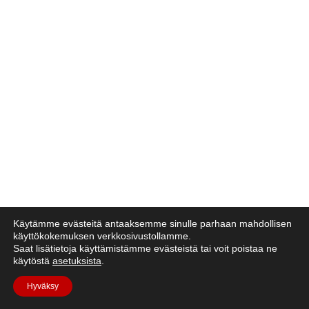
Käytämme evästeitä antaaksemme sinulle parhaan mahdollisen
käyttökokemuksen verkkosivustollamme.
Saat lisätietoja käyttämistämme evästeistä tai voit poistaa ne
käytöstä
asetuksista
.
Hyväksy