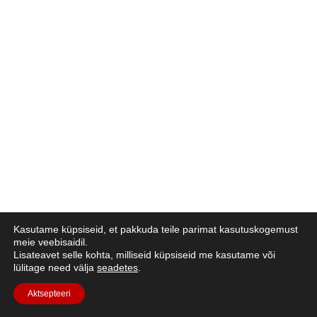
Kasutame küpsiseid, et pakkuda teile parimat kasutuskogemust
meie veebisaidil.
Lisateavet selle kohta, milliseid küpsiseid me kasutame või
lülitage need välja
seadetes
.
Aktsepteeri