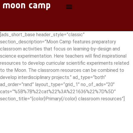
[ads_short_base header_style=”classic”
section_description=”Moon Camp features preparatory
classroom activities that focus on learning-by-design and
science experimentation. Here teachers will find inspirational
resources to develop curricular scientific experiments related
to the Moon. The classroom resources can be combined to
develop interdisciplinary projects.” ad_type=”both”
ad_order=”rand” layout_type=”grid_1″ no_of_ads=”20″
cats=”%5B%7B%22cat%22%3A%221636%22%7D%5D”
section_title=”{color}Primary{/color} classroom resources”]