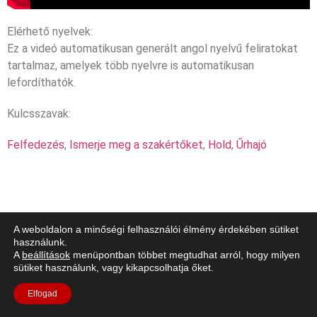
Elérhető nyelvek:
Ez a videó automatikusan generált angol nyelvű feliratokat
tartalmaz, amelyek több nyelvre is automatikusan
lefordíthatók.
Kulcsszavak:
Felfedezés
,
Ismerje meg a szakértőket
,
Hold
,
Űrhajó
A weboldalon a minőségi felhasználói élmény érdekében sütiket
használunk.
A
beállítások
menüpontban többet megtudhat arról, hogy milyen
sütiket használunk, vagy kikapcsolhatja őket.
Elfogad