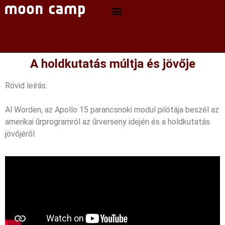
A holdkutatás múltja és jövője
Rövid leírás:
Al Worden, az Apollo 15 parancsnoki modul pilótája beszél az
amerikai űrprogramról az űrverseny idején és a holdkutatás
jövőjéről.