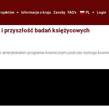
projektów
Informacje o kraju
Zasoby
FAQ's
PL
Login
 i przyszłość badań księżycowych
 o amerykańskim programie kosmicznym podczas wyścigu kosmicz