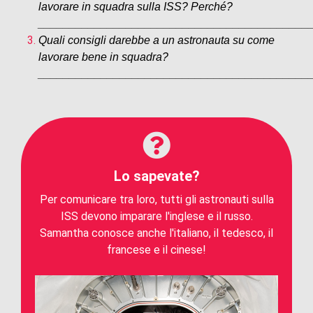
lavorare in squadra sulla ISS? Perché?
___________________________________________
Quali consigli darebbe a un astronauta su come
lavorare bene in squadra?
___________________________________________
Lo sapevate?
Per comunicare tra loro, tutti gli astronauti sulla
ISS devono imparare l'inglese e il russo.
Samantha conosce anche l'italiano, il tedesco, il
francese e il cinese!