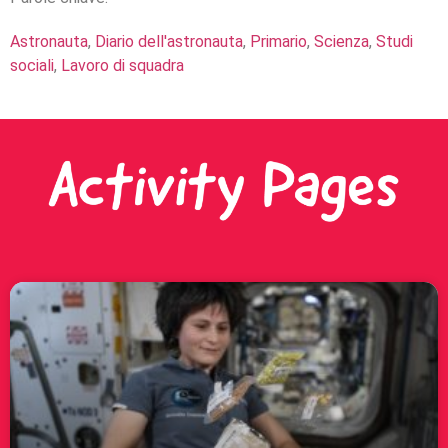
Astronauta
,
Diario dell'astronauta
,
Primario
,
Scienza
,
Studi
sociali
,
Lavoro di squadra