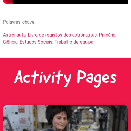
Palavras-chave:
Astronauta
,
Livro de registos dos astronautas
,
Primário
,
Ciência
,
Estudos Sociais
,
Trabalho de equipa