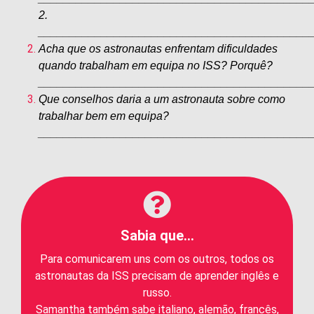
2.
___________________________________________
Acha que os astronautas enfrentam dificuldades
quando trabalham em equipa no ISS? Porquê?
___________________________________________
Que conselhos daria a um astronauta sobre como
trabalhar bem em equipa?
___________________________________________
Sabia que...
Para comunicarem uns com os outros, todos os
astronautas da ISS precisam de aprender inglês e
russo.
Samantha também sabe italiano, alemão, francês,