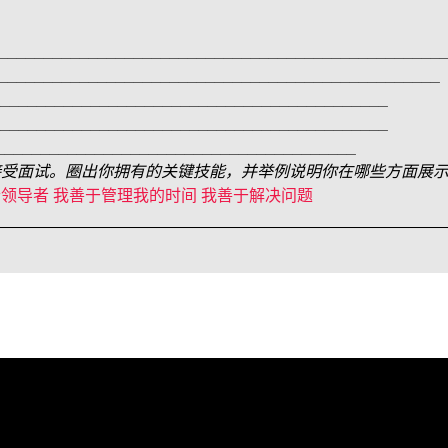
__________________________________________
_________________________________________
____________________________________
____________________________________
__________________________________
接受面试。圈出你拥有的关键技能，并举例说明你在哪些方面展
个领导者 我善于管理我的时间 我善于解决问题
__________________________________________________