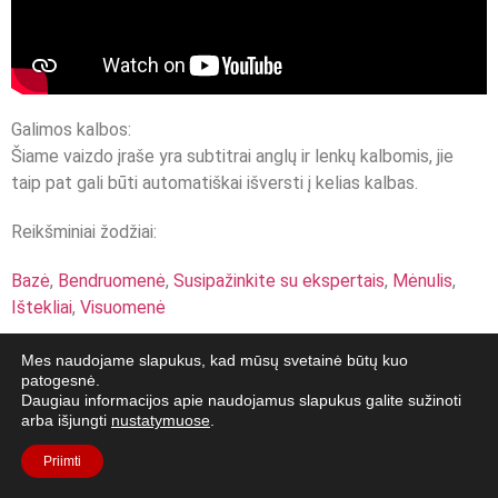
Galimos kalbos:
Šiame vaizdo įraše yra subtitrai anglų ir lenkų kalbomis, jie
taip pat gali būti automatiškai išversti į kelias kalbas.
Reikšminiai žodžiai:
Bazė
,
Bendruomenė
,
Susipažinkite su ekspertais
,
Mėnulis
,
Ištekliai
,
Visuomenė
Mes naudojame slapukus, kad mūsų svetainė būtų kuo
patogesnė.
Daugiau informacijos apie naudojamus slapukus galite sužinoti
arba išjungti
nustatymuose
.
Priimti