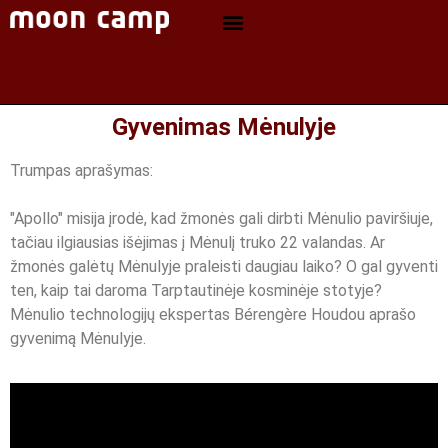
Gyvenimas Mėnulyje
Trumpas aprašymas:
"Apollo" misija įrodė, kad žmonės gali dirbti Mėnulio paviršiuje,
tačiau ilgiausias išėjimas į Mėnulį truko 22 valandas. Ar
žmonės galėtų Mėnulyje praleisti daugiau laiko? O gal gyventi
ten, kaip tai daroma Tarptautinėje kosminėje stotyje?
Mėnulio technologijų ekspertas Bérengère Houdou aprašo
gyvenimą Mėnulyje.