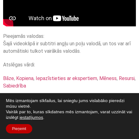
Pieejamās valodas:
Šajā videoklipā ir subtitri angļu un poļu valodā, un tos var arī
automātiski tulkot vairākās valodās.
Atslēgas vārdi:
Bāze
,
Kopiena
,
Iepazīstieties ar ekspertiem
,
Mēness
,
Resursi
,
Sabiedrība
Mēs izmantojam sīkfailus, lai sniegtu jums vislabāko pieredzi
mūsu vietnē.
Vairāk par to, kuras sīkdatnes mēs izmantojam, varat uzzināt vai
izslēgt
iestatījumos
.
Pieņemt