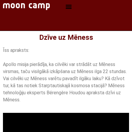
Dzīve uz Mēness
Īss apraksts:
Apollo misija pierādīja, ka cilvēki var strādāt uz Mēness
virsmas, taču visilgākā izkāpšana uz Mēness ilga 22 stundas.
Vai cilvēki uz Mēness varētu pavadīt ilgāku laiku? Kā dzīvot
tur, kā tas notiek Starptautiskajā kosmosa stacijā? Mēness
tehnoloģiju eksperts Bérengère Houdou apraksta dzīvi uz
Mēness.