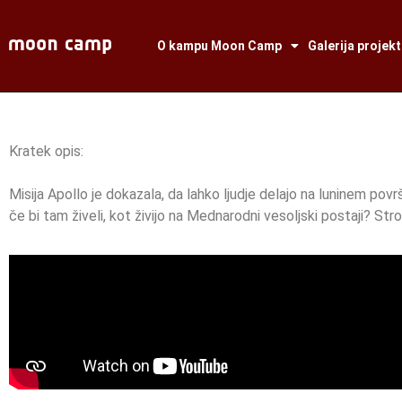
O kampu Moon Camp
Galerija projek
Kratek opis:
Misija Apollo je dokazala, da lahko ljudje delajo na luninem površj
če bi tam živeli, kot živijo na Mednarodni vesoljski postaji? St