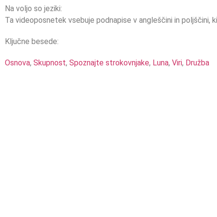
Na voljo so jeziki:
Ta videoposnetek vsebuje podnapise v angleščini in poljščini, k
Ključne besede:
Osnova
,
Skupnost
,
Spoznajte strokovnjake
,
Luna
,
Viri
,
Družba