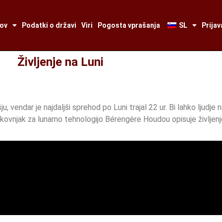
tov
Podatki o državi
Viri
Pogosta vprašanja
SL
Prijav
Življenje na Luni
u, vendar je najdaljši sprehod po Luni trajal 22 ur. Bi lahko ljudje n
rokovnjak za lunarno tehnologijo Bérengère Houdou opisuje življenj