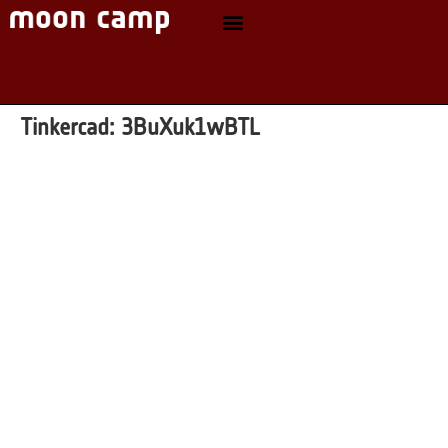
Tinkercad:
3BuXuk1wBTL