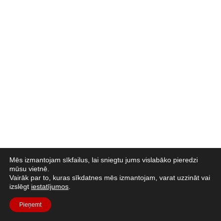
Mēs izmantojam sīkfailus, lai sniegtu jums vislabāko pieredzi
mūsu vietnē.
Vairāk par to, kuras sīkdatnes mēs izmantojam, varat uzzināt vai
izslēgt
iestatījumos
.
Pieņemt