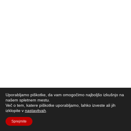
Uporabljamo piškotke, da vam omogočimo najboljšo izkušnjo na
našem spletnem mestu.
Več o tem, katere piškotke uporabljamo, lahko izveste ali jih
izklopite v
nastavitvah
.
Sprejmite