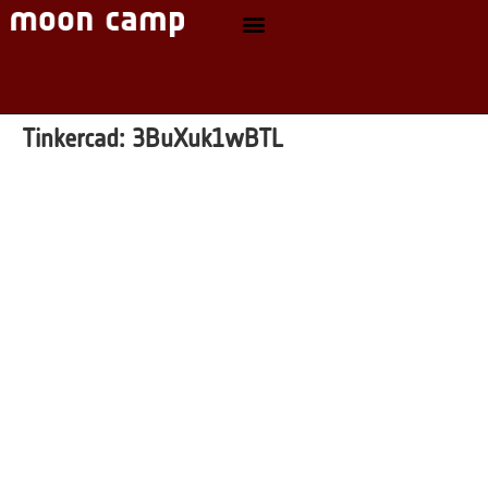
Tinkercad:
3BuXuk1wBTL