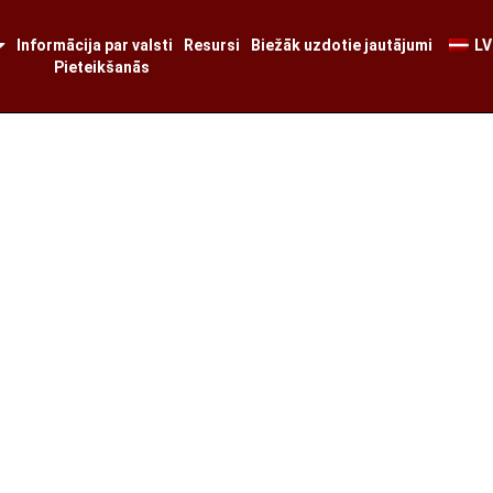
Informācija par valsti
Resursi
Biežāk uzdotie jautājumi
LV
Pieteikšanās