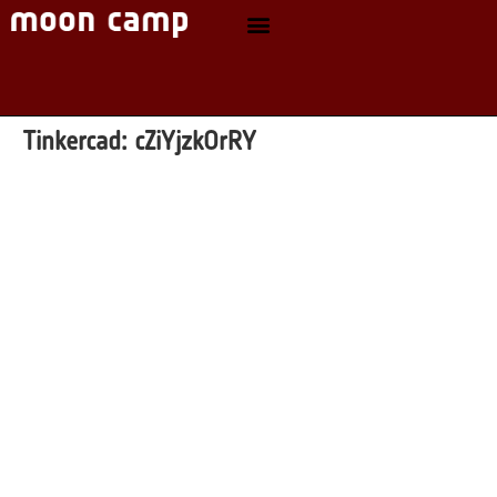
Tinkercad:
cZiYjzkOrRY