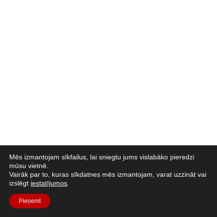
Mēs izmantojam sīkfailus, lai sniegtu jums vislabāko pieredzi
mūsu vietnē.
Vairāk par to, kuras sīkdatnes mēs izmantojam, varat uzzināt vai
izslēgt
iestatījumos
.
Pieņemt