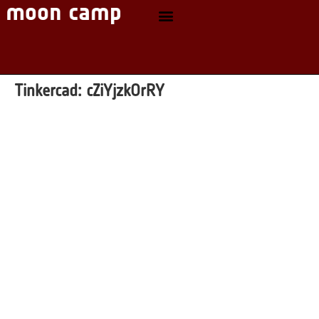
Tinkercad:
cZiYjzkOrRY