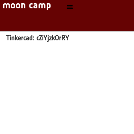
Tinkercad:
cZiYjzkOrRY