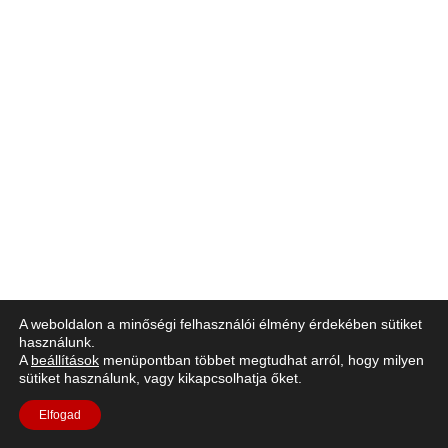
A weboldalon a minőségi felhasználói élmény érdekében sütiket
használunk.
A
beállítások
menüpontban többet megtudhat arról, hogy milyen
sütiket használunk, vagy kikapcsolhatja őket.
Elfogad