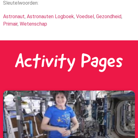
Sleutelwoorden:
Astronaut
,
Astronauten Logboek
,
Voedsel
,
Gezondheid
,
Primair
,
Wetenschap