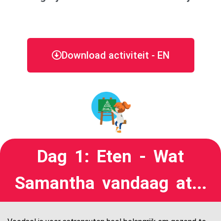
Download activiteit - EN
Dag 1: Eten - Wat
Samantha vandaag at...