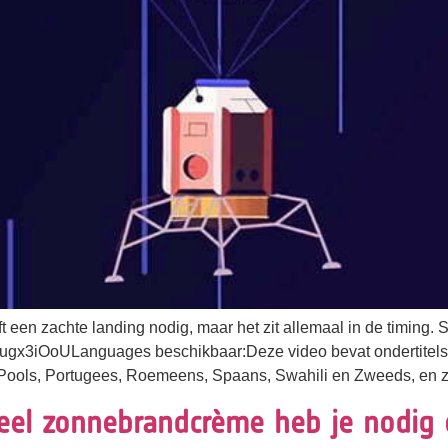
een zachte landing nodig, maar het zit allemaal in de timing. St
jyugx3iOoULanguages beschikbaar:Deze video bevat ondertitels i
 Pools, Portugees, Roemeens, Spaans, Swahili en Zweeds, en ze 
veel zonnebrandcrème heb je nodig