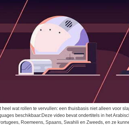
 heel wat rollen te vervullen: een thuisbasis niet alleen voor 
ges beschikbaar:Deze video bevat ondertitels in het Arabisch,
Portugees, Roemeens, Spaans, Swahili en Zweeds, en ze kunnen