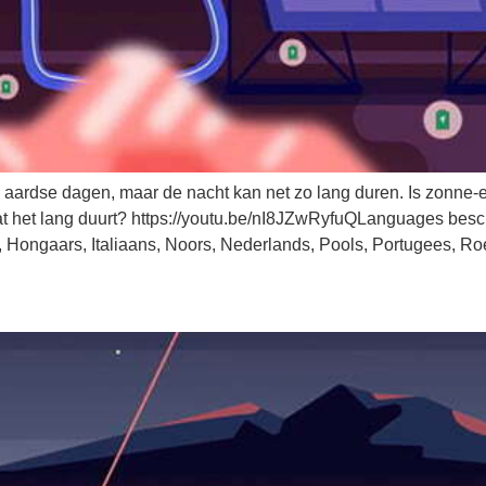
4 aardse dagen, maar de nacht kan net zo lang duren. Is zonn
t het lang duurt? https://youtu.be/nI8JZwRyfuQLanguages besch
s, Hongaars, Italiaans, Noors, Nederlands, Pools, Portugees, Roe