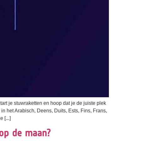
art je stuwraketten en hoop dat je de juiste plek
n het Arabisch, Deens, Duits, Ests, Fins, Frans,
[...]
 op de maan?