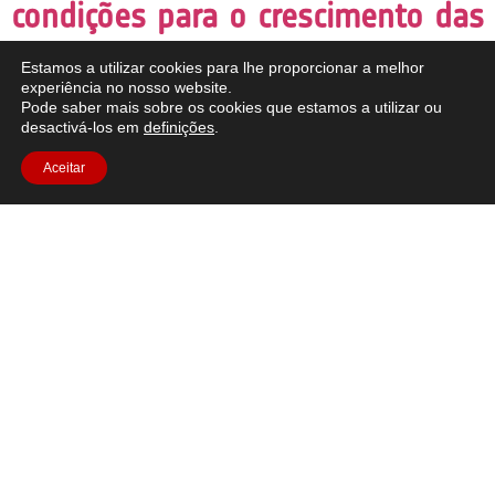
condições para o crescimento das
plantas
Estamos a utilizar cookies para lhe proporcionar a melhor
experiência no nosso website.
Pode saber mais sobre os cookies que estamos a utilizar ou
desactivá-los em
definições
.
Aceitar
Breve descrição: Neste conjunto de seis actividades, os
estudantes irão investigar quais os factores que afectam o