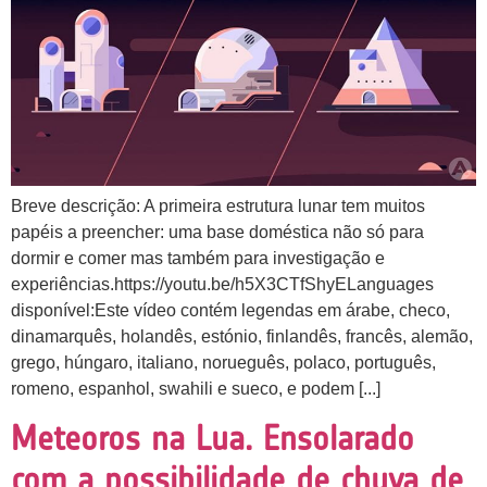
Breve descrição: A primeira estrutura lunar tem muitos
papéis a preencher: uma base doméstica não só para
dormir e comer mas também para investigação e
experiências.https://youtu.be/h5X3CTfShyELanguages
disponível:Este vídeo contém legendas em árabe, checo,
dinamarquês, holandês, estónio, finlandês, francês, alemão,
grego, húngaro, italiano, norueguês, polaco, português,
romeno, espanhol, swahili e sueco, e podem [...]
Meteoros na Lua. Ensolarado
com a possibilidade de chuva de