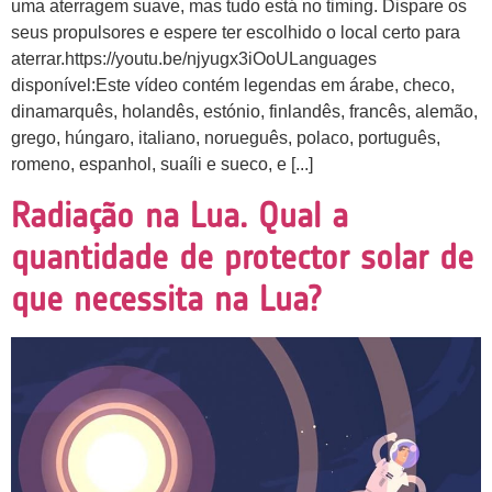
uma aterragem suave, mas tudo está no timing. Dispare os
seus propulsores e espere ter escolhido o local certo para
aterrar.https://youtu.be/njyugx3iOoULanguages
disponível:Este vídeo contém legendas em árabe, checo,
dinamarquês, holandês, estónio, finlandês, francês, alemão,
grego, húngaro, italiano, norueguês, polaco, português,
romeno, espanhol, suaíli e sueco, e [...]
Radiação na Lua. Qual a
quantidade de protector solar de
que necessita na Lua?