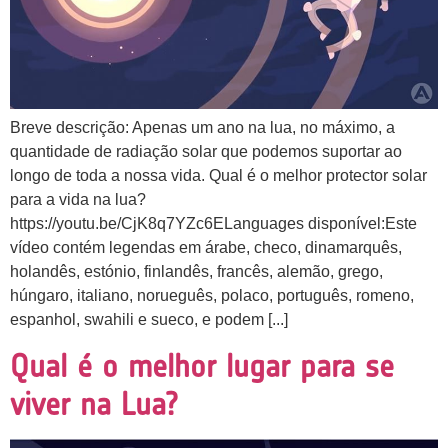
Breve descrição: Apenas um ano na lua, no máximo, a
quantidade de radiação solar que podemos suportar ao
longo de toda a nossa vida. Qual é o melhor protector solar
para a vida na lua?
https://youtu.be/CjK8q7YZc6ELanguages disponível:Este
vídeo contém legendas em árabe, checo, dinamarquês,
holandês, estónio, finlandês, francês, alemão, grego,
húngaro, italiano, norueguês, polaco, português, romeno,
espanhol, swahili e sueco, e podem [...]
Qual é o melhor lugar para se
viver na Lua?