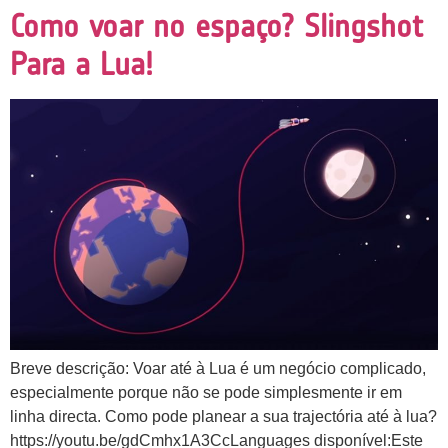
Como voar no espaço? Slingshot
Para a Lua!
Breve descrição: Voar até à Lua é um negócio complicado,
especialmente porque não se pode simplesmente ir em
linha directa. Como pode planear a sua trajectória até à lua?
https://youtu.be/gdCmhx1A3CcLanguages disponível:Este