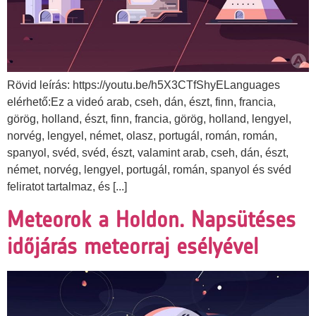
Rövid leírás: https://youtu.be/h5X3CTfShyELanguages
elérhető:Ez a videó arab, cseh, dán, észt, finn, francia,
görög, holland, észt, finn, francia, görög, holland, lengyel,
norvég, lengyel, német, olasz, portugál, román, román,
spanyol, svéd, svéd, észt, valamint arab, cseh, dán, észt,
német, norvég, lengyel, portugál, román, spanyol és svéd
feliratot tartalmaz, és [...]
Meteorok a Holdon. Napsütéses
időjárás meteorraj esélyével