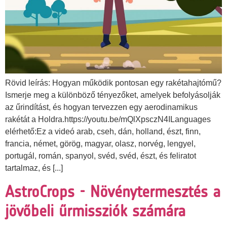
Rövid leírás: Hogyan működik pontosan egy rakétahajtómű?
Ismerje meg a különböző tényezőket, amelyek befolyásolják
az űrindítást, és hogyan tervezzen egy aerodinamikus
rakétát a Holdra.https://youtu.be/mQlXpsczN4ILanguages
elérhető:Ez a videó arab, cseh, dán, holland, észt, finn,
francia, német, görög, magyar, olasz, norvég, lengyel,
portugál, román, spanyol, svéd, svéd, észt, és feliratot
tartalmaz, és [...]
AstroCrops - Növénytermesztés a
jövőbeli űrmissziók számára