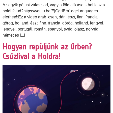
Az egyik pólust választod, vagy a föld alá ásol - hol lesz a
holdi falud?https://youtu.be/EjOgdBm1dqcLanguages
elérhető:Ez a videó arab, cseh, dán, észt, finn, francia,
görög, holland, észt, finn, francia, görög, holland, lengyel,
lengyel, portugál, román, spanyol, svéd, olasz, norvég,
német és [...]
Hogyan repüljünk az űrben?
Csúzlival a Holdra!