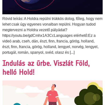
Rövid leírás: A Holdra repülni trükkös dolog, főleg, hogy nem
lehet csak úgy egyenes vonalban repülni. Hogyan tudod
megtervezni a Holdra vezető pályádat?
https://youtu.be/gdCmhx1A3CcLanguages elérhető:Ez a
videó arab, cseh, dán, észt, finn, francia, görög, holland,
észt, finn, francia, görög, holland, lengyel, norvég, lengyel,
portugál, román, spanyol, svéd, olasz és [...]
Indulás az űrbe. Viszlát Föld,
helló Hold!