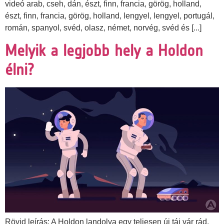
videó arab, cseh, dán, észt, finn, francia, görög, holland,
észt, finn, francia, görög, holland, lengyel, lengyel, portugál,
román, spanyol, svéd, olasz, német, norvég, svéd és [...]
Melyik a legjobb hely a Holdon
élni?
Rövid leírás: A Holdon landolva egy teljesen új táj vár rád.