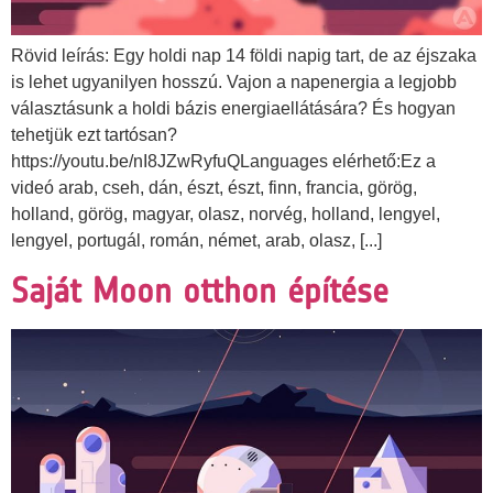
Rövid leírás: Egy holdi nap 14 földi napig tart, de az éjszaka
is lehet ugyanilyen hosszú. Vajon a napenergia a legjobb
választásunk a holdi bázis energiaellátására? És hogyan
tehetjük ezt tartósan?
https://youtu.be/nI8JZwRyfuQLanguages elérhető:Ez a
videó arab, cseh, dán, észt, észt, finn, francia, görög,
holland, görög, magyar, olasz, norvég, holland, lengyel,
lengyel, portugál, román, német, arab, olasz, [...]
Saját Moon otthon építése