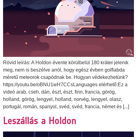
Rövid leírás: A Holdon évente körülbelül 180 kráter jelenik
meg, nem is beszélve arról, hogy egész évben golflabda
méretű meteorok csapódnak be. Hogyan védekezhetünk?
https://youtu.be/oBNU1wH7CCsLanguages elérhető:Ez a
videó arab, cseh, dán, észt, észt, finn, francia, görög,
holland, görög, lengyel, holland, norvég, lengyel, olasz,
portugál, román, spanyol, svéd, svéd, francia, német és [...]
Leszállás a Holdon