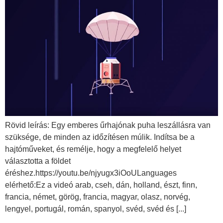
Rövid leírás: Egy emberes űrhajónak puha leszállásra van
szüksége, de minden az időzítésen múlik. Indítsa be a
hajtóműveket, és remélje, hogy a megfelelő helyet
választotta a földet
éréshez.https://youtu.be/njyugx3iOoULanguages
elérhető:Ez a videó arab, cseh, dán, holland, észt, finn,
francia, német, görög, francia, magyar, olasz, norvég,
lengyel, portugál, román, spanyol, svéd, svéd és [...]