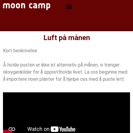
Luft på månen
Kort beskrivelse:
Å holde pusten er ikke et alternativ på månen, vi trenger
oksygenkilder for å opprettholde livet. La oss begynne med
å importere noen planter for å hjelpe oss med å puste lett.