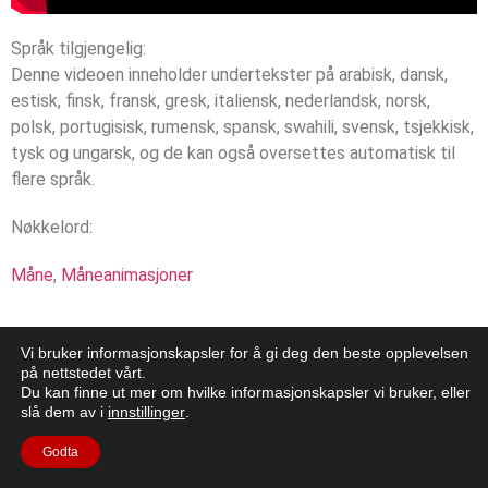
Språk tilgjengelig:
Denne videoen inneholder undertekster på arabisk, dansk,
estisk, finsk, fransk, gresk, italiensk, nederlandsk, norsk,
polsk, portugisisk, rumensk, spansk, swahili, svensk, tsjekkisk,
tysk og ungarsk, og de kan også oversettes automatisk til
flere språk.
Nøkkelord:
Måne
,
Måneanimasjoner
Vi bruker informasjonskapsler for å gi deg den beste opplevelsen
på nettstedet vårt.
Du kan finne ut mer om hvilke informasjonskapsler vi bruker, eller
slå dem av i
innstillinger
.
Godta