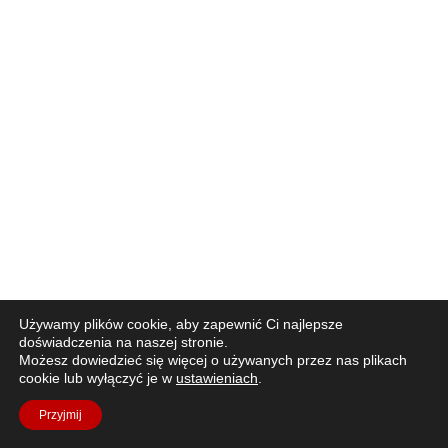
Używamy plików cookie, aby zapewnić Ci najlepsze
doświadczenia na naszej stronie.
Możesz dowiedzieć się więcej o używanych przez nas plikach
cookie lub wyłączyć je w
ustawieniach
.
Przyjmij