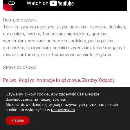
Dostępne języki:
Ten film zawiera napisy w języku arabskim, czeskim, duńskim,
estońskim, fińskim, francuskim, niemieckim, greckim,
węgierskim, włoskim, norweskim, polskim, portugalskim,
rumuńskim, hiszpańskim, suahili i szwedzkim, które mogą być
również automatycznie tłumaczone na wiele języków.
Słowa kluczowe:
Paliwo
,
Księżyc
,
Animacje księżycowe
,
Zasoby
,
Odpady
Używamy plików cookie, aby zapewnić Ci najlepsze
doświadczenia na naszej stronie.
Możesz dowiedzieć się więcej o używanych przez nas plikach
cookie lub wyłączyć je w
ustawieniach
.
Przyjmij