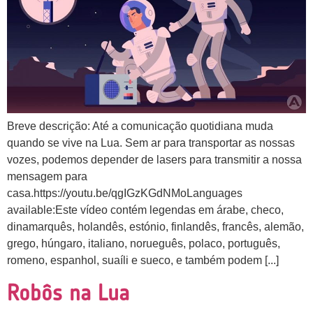
Breve descrição: Até a comunicação quotidiana muda
quando se vive na Lua. Sem ar para transportar as nossas
vozes, podemos depender de lasers para transmitir a nossa
mensagem para
casa.https://youtu.be/qgIGzKGdNMoLanguages
available:Este vídeo contém legendas em árabe, checo,
dinamarquês, holandês, estónio, finlandês, francês, alemão,
grego, húngaro, italiano, norueguês, polaco, português,
romeno, espanhol, suaíli e sueco, e também podem [...]
Robôs na Lua