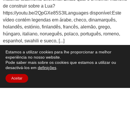
de construir sobre a Lua?
https://youtu.be/2QpGXe85S3ILanguages disponível:Este
vídeo contém legendas em árabe, checo, dinamarquês,
holandês, estónio, finlandês, francês, alemão, grego,
húngaro, italiano, norueguês, polaco, português, romeno,
espanhol, swahili e sueco, [...]
Comida na Lua
Estamos a utilizar cookies para lhe proporcionar a melhor
experiência no nosso website.
Pode saber mais sobre os cookies que estamos a utilizar ou
desactivá-los em
definições
.
Aceitar