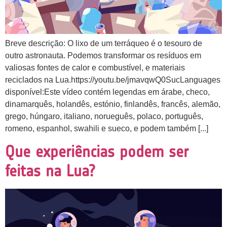
Breve descrição: O lixo de um terráqueo é o tesouro de
outro astronauta. Podemos transformar os resíduos em
valiosas fontes de calor e combustível, e materiais
reciclados na Lua.https://youtu.be/jmavqwQ0SucLanguages
disponível:Este vídeo contém legendas em árabe, checo,
dinamarquês, holandês, estónio, finlandês, francês, alemão,
grego, húngaro, italiano, norueguês, polaco, português,
romeno, espanhol, swahili e sueco, e podem também [...]
Que experiências podem ser
feitas na Lua?