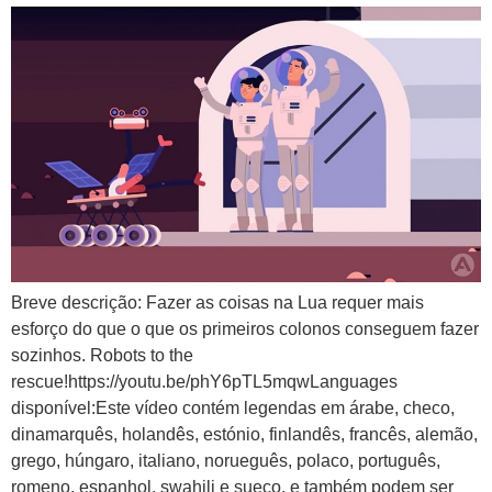
Breve descrição: Fazer as coisas na Lua requer mais
esforço do que o que os primeiros colonos conseguem fazer
sozinhos. Robots to the
rescue!https://youtu.be/phY6pTL5mqwLanguages
disponível:Este vídeo contém legendas em árabe, checo,
dinamarquês, holandês, estónio, finlandês, francês, alemão,
grego, húngaro, italiano, norueguês, polaco, português,
romeno, espanhol, swahili e sueco, e também podem ser