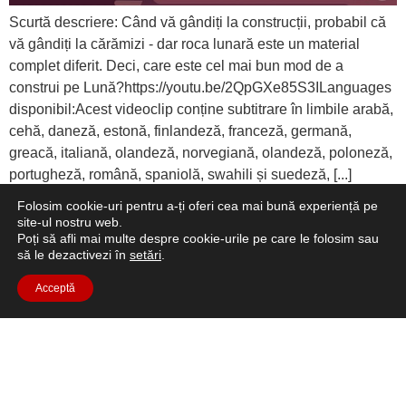
Scurtă descriere: Când vă gândiți la construcții, probabil că
vă gândiți la cărămizi - dar roca lunară este un material
complet diferit. Deci, care este cel mai bun mod de a
construi pe Lună?https://youtu.be/2QpGXe85S3ILanguages
disponibil:Acest videoclip conține subtitrare în limbile arabă,
cehă, daneză, estonă, finlandeză, franceză, germană,
greacă, italiană, olandeză, norvegiană, olandeză, poloneză,
portugheză, română, spaniolă, swahili și suedeză, [...]
Folosim cookie-uri pentru a-ți oferi cea mai bună experiență pe
Mâncare pe Lună
site-ul nostru web.
Poți să afli mai multe despre cookie-urile pe care le folosim sau
să le dezactivezi în
setări
.
Acceptă