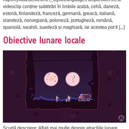
videoclip conține subtitrări în limbile arabă, cehă, daneză,
estonă, finlandeză, franceză, germană, greacă, italiană,
olandeză, norvegiană, poloneză, portugheză, română,
spaniolă, swahili, suedeză și maghiară, iar acestea pot fi [...]
Obiective lunare locale
Scurtă descriere: Aflați mai multe despre atracțiile lunare