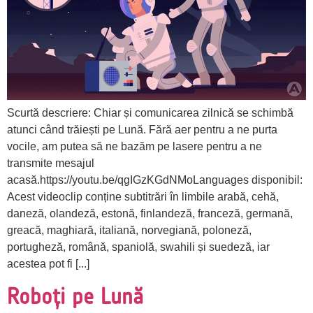
Scurtă descriere: Chiar și comunicarea zilnică se schimbă
atunci când trăiești pe Lună. Fără aer pentru a ne purta
vocile, am putea să ne bazăm pe lasere pentru a ne
transmite mesajul
acasă.https://youtu.be/qgIGzKGdNMoLanguages disponibil:
Acest videoclip conține subtitrări în limbile arabă, cehă,
daneză, olandeză, estonă, finlandeză, franceză, germană,
greacă, maghiară, italiană, norvegiană, poloneză,
portugheză, română, spaniolă, swahili și suedeză, iar
acestea pot fi [...]
Roboți pe Lună