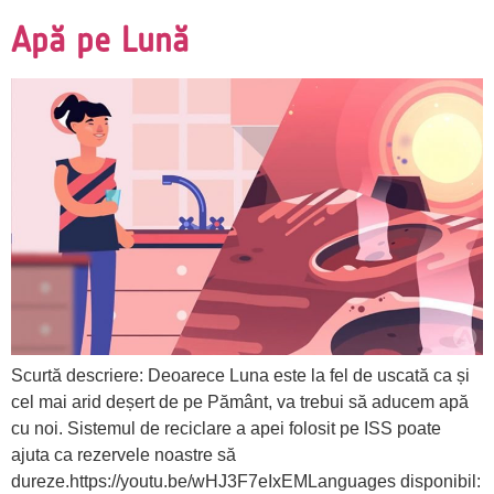
Apă pe Lună
Scurtă descriere: Deoarece Luna este la fel de uscată ca și
cel mai arid deșert de pe Pământ, va trebui să aducem apă
cu noi. Sistemul de reciclare a apei folosit pe ISS poate
ajuta ca rezervele noastre să
dureze.https://youtu.be/wHJ3F7eIxEMLanguages disponibil: