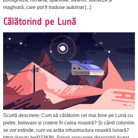
maghiară, care pot fi traduse automat [...]
Călătorind pe Lună
Scurtă descriere: Cum să călătorim cel mai bine pe Lună cu
pietre, bolovani și cratere în calea noastră? Și când coloniile
se vor extinde, cum va arăta infrastructura noastră lunară?
https://youtu.be/023KfH_5qswLanguages disponibil:Acest