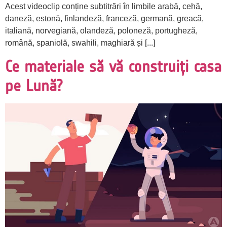
Acest videoclip conține subtitrări în limbile arabă, cehă,
daneză, estonă, finlandeză, franceză, germană, greacă,
italiană, norvegiană, olandeză, poloneză, portugheză,
română, spaniolă, swahili, maghiară și [...]
Ce materiale să vă construiți casa
pe Lună?