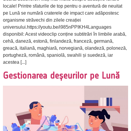
locale! Printre sfaturile de top pentru o aventură de neuitat
pe Lună se numără craterele de impact care adăpostesc
organisme străvechi din zilele creației
universului.https://youtu.be/i985nPPIKH4Languages
disponibil: Acest videoclip conține subtitrări în limbile arabă,
cehă, daneză, estonă, finlandeză, franceză, germană,
greacă, italiană, maghiară, norvegiană, olandeză, poloneză,
portugheză, română, spaniolă, swahili și suedeză, iar
acestea [...]
Gestionarea deșeurilor pe Lună