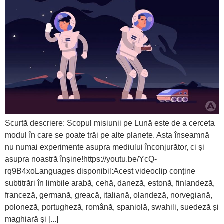
Scurtă descriere: Scopul misiunii pe Lună este de a cerceta
modul în care se poate trăi pe alte planete. Asta înseamnă
nu numai experimente asupra mediului înconjurător, ci și
asupra noastră înșine!https://youtu.be/YcQ-
rq9B4xoLanguages disponibil:Acest videoclip conține
subtitrări în limbile arabă, cehă, daneză, estonă, finlandeză,
franceză, germană, greacă, italiană, olandeză, norvegiană,
poloneză, portugheză, română, spaniolă, swahili, suedeză și
maghiară și [...]