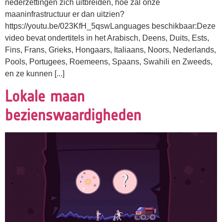
nederzettingen zich uitbreiden, hoe zal onze
maaninfrastructuur er dan uitzien?
https://youtu.be/023KfH_5qswLanguages beschikbaar:Deze
video bevat ondertitels in het Arabisch, Deens, Duits, Ests,
Fins, Frans, Grieks, Hongaars, Italiaans, Noors, Nederlands,
Pools, Portugees, Roemeens, Spaans, Swahili en Zweeds,
en ze kunnen [...]
Lokale maan
bezienswaardigheden