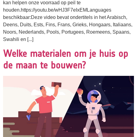
kan helpen onze voorraad op peil te
houden.https://youtu.be/wHJ3F7eIxEMLanguages
beschikbaar:Deze video bevat ondertitels in het Arabisch,
Deens, Duits, Ests, Fins, Frans, Grieks, Hongaars, Italiaans,
Noors, Nederlands, Pools, Portugees, Roemeens, Spaans,
Swahili en [...]
Welke materialen om je huis op
de maan te bouwen?