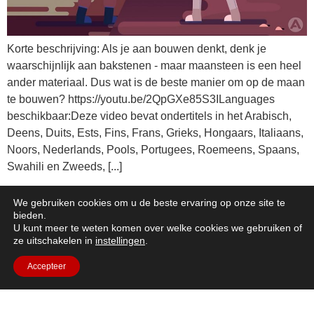
Korte beschrijving: Als je aan bouwen denkt, denk je
waarschijnlijk aan bakstenen - maar maansteen is een heel
ander materiaal. Dus wat is de beste manier om op de maan
te bouwen? https://youtu.be/2QpGXe85S3ILanguages
beschikbaar:Deze video bevat ondertitels in het Arabisch,
Deens, Duits, Ests, Fins, Frans, Grieks, Hongaars, Italiaans,
Noors, Nederlands, Pools, Portugees, Roemeens, Spaans,
Swahili en Zweeds, [...]
Voedsel op de maan
We gebruiken cookies om u de beste ervaring op onze site te
bieden.
U kunt meer te weten komen over welke cookies we gebruiken of
ze uitschakelen in
instellingen
.
Accepteer