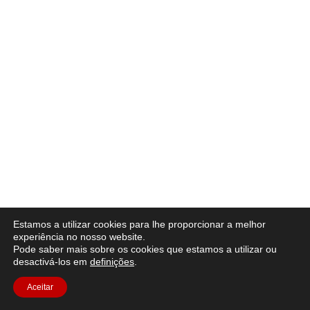
Estamos a utilizar cookies para lhe proporcionar a melhor
experiência no nosso website.
Pode saber mais sobre os cookies que estamos a utilizar ou
desactivá-los em
definições
.
Aceitar