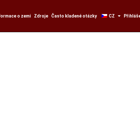
formace o zemi
Zdroje
Často kladené otázky
CZ
Přihláš