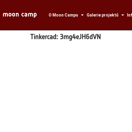
O Moon Campu
Galerie projektů
In
Tinkercad:
3mg4eJH6dVN