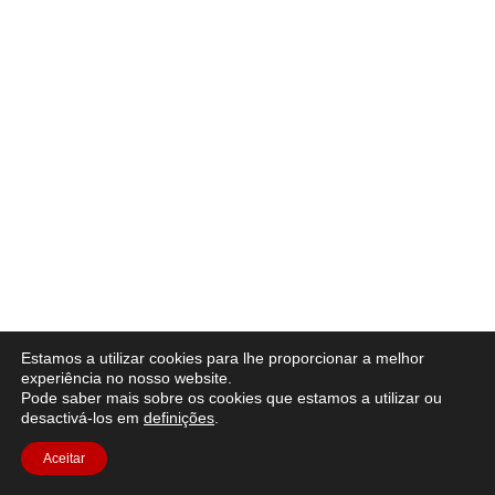
Estamos a utilizar cookies para lhe proporcionar a melhor
experiência no nosso website.
Pode saber mais sobre os cookies que estamos a utilizar ou
desactivá-los em
definições
.
Aceitar