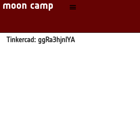
Tinkercad:
ggRa3hjnlYA