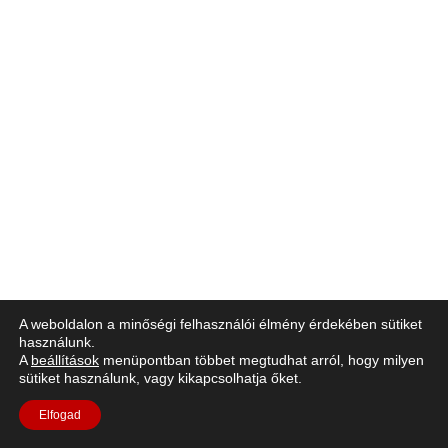
A weboldalon a minőségi felhasználói élmény érdekében sütiket
használunk.
A
beállítások
menüpontban többet megtudhat arról, hogy milyen
sütiket használunk, vagy kikapcsolhatja őket.
Elfogad