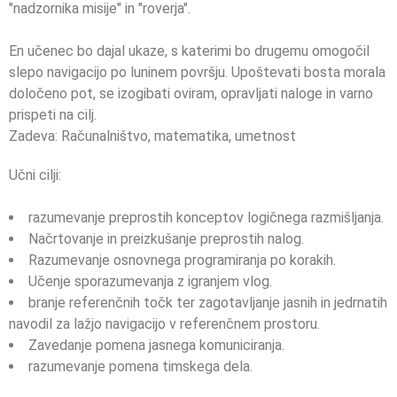
"nadzornika misije" in "roverja".
En učenec bo dajal ukaze, s katerimi bo drugemu omogočil
slepo navigacijo po luninem površju. Upoštevati bosta morala
določeno pot, se izogibati oviram, opravljati naloge in varno
prispeti na cilj.
Zadeva:
Računalništvo, matematika, umetnost
Učni cilji:
razumevanje preprostih konceptov logičnega razmišljanja.
Načrtovanje in preizkušanje preprostih nalog.
Razumevanje osnovnega programiranja po korakih.
Učenje sporazumevanja z igranjem vlog.
branje referenčnih točk ter zagotavljanje jasnih in jedrnatih
navodil za lažjo navigacijo v referenčnem prostoru.
Zavedanje pomena jasnega komuniciranja.
razumevanje pomena timskega dela.