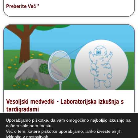
Preberite Več "
Vesoljski medvedki - Laboratorijska izkušnja s
tardigradami
Uporabljamo piškotke, da vam omogočimo najboljšo izkušnjo na
Kratek opis: V tem sklopu eksperimentalnih dejavnosti bodo
našem spletnem mestu.
učenci raziskovali sposobnosti preživetja tardigrad, znanih tudi
Več o tem, katere piškotke uporabljamo, lahko izveste ali jih
izklopite v
nastavitvah
.
kot vodni medvedi. Izpostavili bodo pogoje