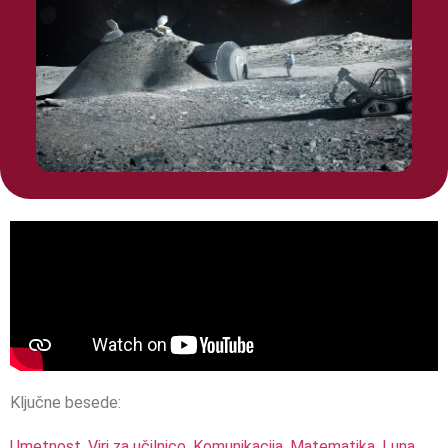
Ključne besede:
Umetnost
,
Viri za učilnico
,
Komunikacija
,
Matematika
,
Luna
,