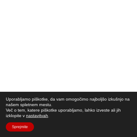
Uporabljamo piškotke, da vam omogočimo najboljšo izkušnjo na
našem spletnem mestu.
Več o tem, katere piškotke uporabljamo, lahko izveste ali jih
izklopite v
nastavitvah
.
Sprejmite