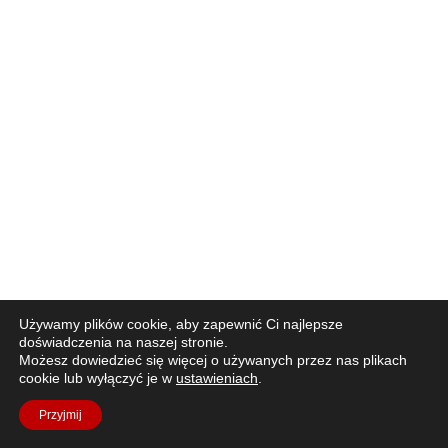
Używamy plików cookie, aby zapewnić Ci najlepsze
doświadczenia na naszej stronie.
Możesz dowiedzieć się więcej o używanych przez nas plikach
cookie lub wyłączyć je w
ustawieniach
.
Przyjmij