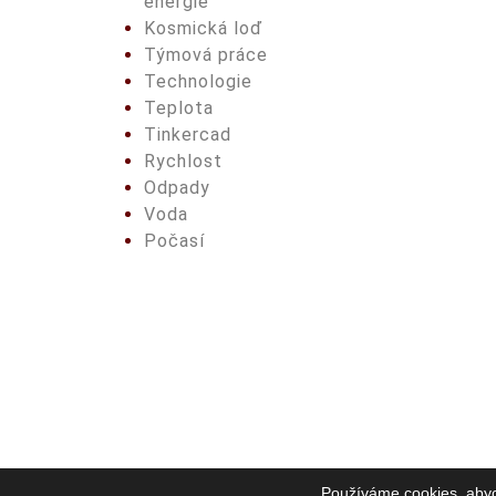
energie
Kosmická loď
Týmová práce
Technologie
Teplota
Tinkercad
Rychlost
Odpady
Voda
Počasí
Používáme cookies, abych