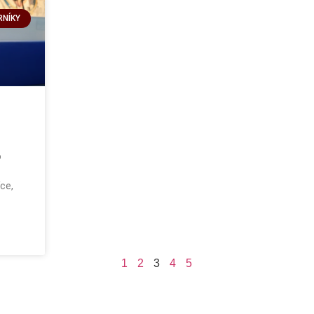
RNÍKY
o
ce,
1
2
3
4
5