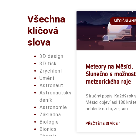
Všechna
MĚSÍČNÍ AN
klíčová
slova
3D design
3D tisk
Meteory na Měsíci.
Zrychlení
Slunečno s možnost
Umění
meteorického roje
Astronaut
Astronautský
Stručný popis: Každý rok 
deník
Měsíci objeví asi 180 kráte
Astronomie
nehledě na to, že jsou
Základna
Biologie
PŘEČTĚTE SI VÍCE "
Bionics