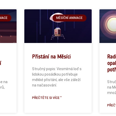
IMACE
MĚSÍČNÍ ANIMACE
Přistání na Měsíci
Radi
í
opa
potř
Stručný popis: Vesmírná loď s
lidskou posádkou potřebuje
měkké přistání, ale vše záleží
se na
Struč
na načasování.
rů,
na M
množs
PŘEČTĚTE SI VÍCE "
PŘEČT