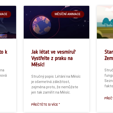
IMACE
MĚSÍČNÍ ANIMACE
to k
Jak létat ve vesmíru?
Star
Vystřelte z praku na
Zem
Měsíc!
 na
Struč
 nová
fungu
Stručný popis: Létání na Měsíc
Sezn
je ošemetná záležitost,
fakto
zejména proto, že nemůžete
jen tak zamířit na Měsíc.
PŘEČT
PŘEČTĚTE SI VÍCE "