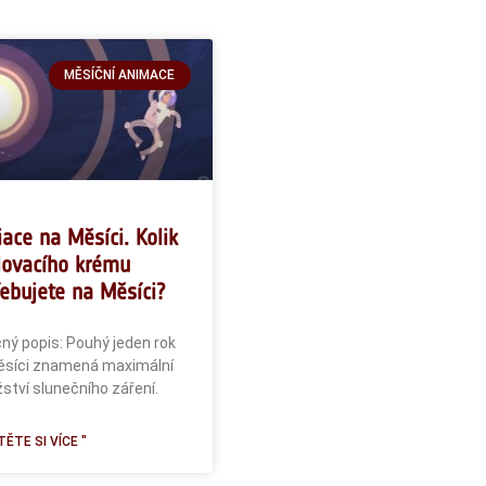
MĚSÍČNÍ ANIMACE
ace na Měsíci. Kolik
lovacího krému
ebujete na Měsíci?
ný popis: Pouhý jeden rok
ěsíci znamená maximální
tví slunečního záření.
ĚTE SI VÍCE "