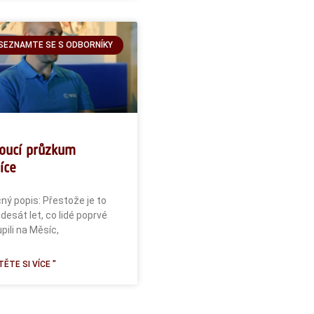
SEZNAMTE SE S ODBORNÍKY
oucí průzkum
íce
ný popis: Přestože je to
desát let, co lidé poprvé
pili na Měsíc,
ĚTE SI VÍCE "