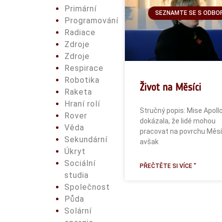
Primární
SEZNAMTE SE S ODBO
Programování
Radiace
Zdroje
Zdroje
Respirace
Robotika
Život na Měsíci
Raketa
Hraní rolí
Stručný popis: Mise Apoll
Rover
dokázala, že lidé mohou
Věda
pracovat na povrchu Měsí
Sekundární
avšak
Úkryt
Sociální
PŘEČTĚTE SI VÍCE "
studia
Společnost
Půda
Solární