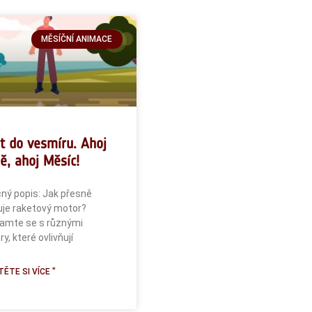
MĚSÍČNÍ ANIMACE
t do vesmíru. Ahoj
ě, ahoj Měsíc!
ný popis: Jak přesně
je raketový motor?
amte se s různými
ry, které ovlivňují
ĚTE SI VÍCE "