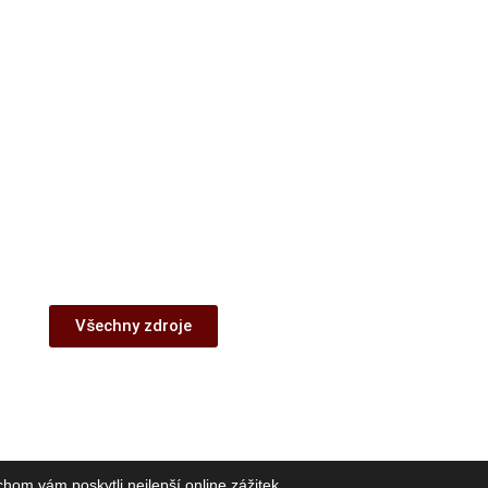
Všechny zdroje
om vám poskytli nejlepší online zážitek.