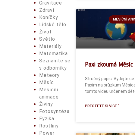
Gravitace
Zdraví
Koníčky
MĚSÍČNÍ AN
Lidské tělo
Život
Světlo
Materiály
Matematika
Seznamte se
Paxi zkoumá Měsíc
s odborníky
Meteory
Stručný popis: Vydejte se
Měsíc
Paxim na průzkum Měsíce
Měsíční
tomto videu určeném dě
animace
Živiny
PŘEČTĚTE SI VÍCE "
Fotosyntéza
Fyzika
Rostliny
Power