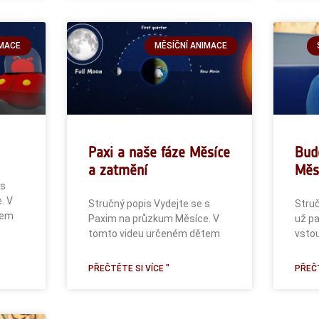
IMACE
MĚSÍČNÍ ANIMACE
Paxi a naše fáze Měsíce
Bud
a zatmění
Měs
 s
. V
Stručný popis Vydejte se s
Struč
tem
Paxim na průzkum Měsíce. V
už pa
tomto videu určeném dětem
vstou
PŘEČTĚTE SI VÍCE "
PŘEČT