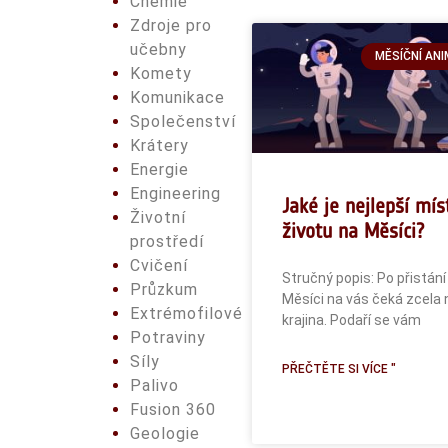
Chemie
Zdroje pro
učebny
MĚSÍČNÍ AN
Komety
Komunikace
Společenství
Krátery
Energie
Engineering
Jaké je nejlepší mís
Životní
životu na Měsíci?
prostředí
Cvičení
Stručný popis: Po přistání
Průzkum
Měsíci na vás čeká zcela
Extrémofilové
krajina. Podaří se vám
Potraviny
Síly
PŘEČTĚTE SI VÍCE "
Palivo
Fusion 360
Geologie