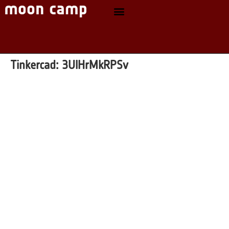
Tinkercad:
3UlHrMkRPSv