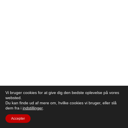
Vi bruger cookies for at give dig den bedste oplevelse på vores
websted.
Du kan finde ud af mere om, hvilke cookies vi bruger, eller slå
dem fra i
indstillinger
.
Accepter