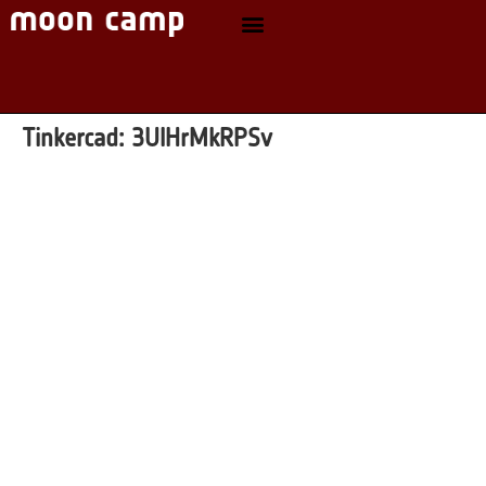
Tinkercad:
3UlHrMkRPSv