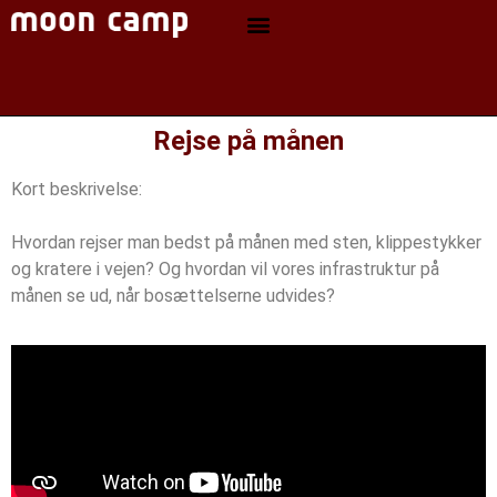
Rejse på månen
Kort beskrivelse:
Hvordan rejser man bedst på månen med sten, klippestykker
og kratere i vejen? Og hvordan vil vores infrastruktur på
månen se ud, når bosættelserne udvides?