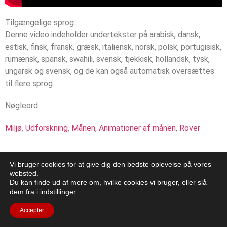
Tilgængelige sprog:
Denne video indeholder undertekster på arabisk, dansk,
estisk, finsk, fransk, græsk, italiensk, norsk, polsk, portugisisk,
rumænsk, spansk, swahili, svensk, tjekkisk, hollandsk, tysk,
ungarsk og svensk, og de kan også automatisk oversættes
til flere sprog.
Nøgleord:
Miljø
,
Udforskning
,
Månen
,
Animationer af månen
,
Rover
Vi bruger cookies for at give dig den bedste oplevelse på vores
websted.
Du kan finde ud af mere om, hvilke cookies vi bruger, eller slå
dem fra i
indstillinger
.
Accepter