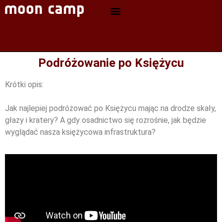
Podróżowanie po Księżycu
Krótki opis:
Jak najlepiej podróżować po Księżycu mając na drodze skały,
głazy i kratery? A gdy osadnictwo się rozrośnie, jak będzie
wyglądać nasza księżycowa infrastruktura?