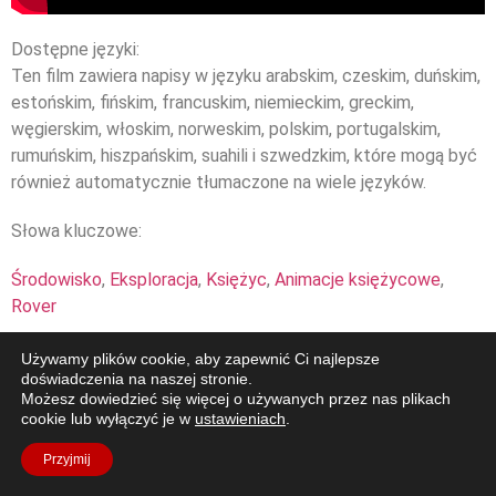
Dostępne języki:
Ten film zawiera napisy w języku arabskim, czeskim, duńskim,
estońskim, fińskim, francuskim, niemieckim, greckim,
węgierskim, włoskim, norweskim, polskim, portugalskim,
rumuńskim, hiszpańskim, suahili i szwedzkim, które mogą być
również automatycznie tłumaczone na wiele języków.
Słowa kluczowe:
Środowisko
,
Eksploracja
,
Księżyc
,
Animacje księżycowe
,
Rover
Używamy plików cookie, aby zapewnić Ci najlepsze
doświadczenia na naszej stronie.
Możesz dowiedzieć się więcej o używanych przez nas plikach
cookie lub wyłączyć je w
ustawieniach
.
Przyjmij