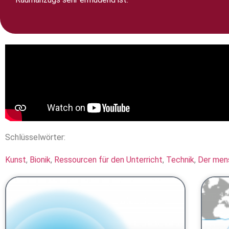
Schlüsselwörter:
Kunst
,
Bionik
,
Ressourcen für den Unterricht
,
Technik
,
Der mens