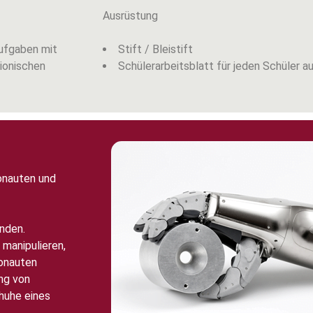
Ausrüstung
Aufgaben mit
Stift / Bleistift
ionischen
Schülerarbeitsblatt für jeden Schüler 
onauten und
nden.
manipulieren,
ronauten
ng von
huhe eines