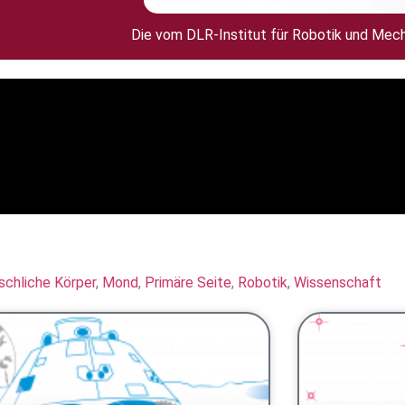
Die vom DLR-Institut für Robotik und Me
chliche Körper
,
Mond
,
Primäre Seite
,
Robotik
,
Wissenschaft