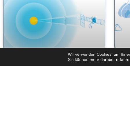
Wir verwenden Cookies, um Ihnen 
Sie können mehr darüber erfahre
Energie aus Sonnenlicht -
Land
Weltraumforschung mit Sonnenenergie
Konst
Kurzbeschreibung: In dieser Reihe von Aktivitäten
Kurzbe
lernen die Schüler zwei Konzepte kennen, die das
werden
Design von Sonnenkollektoren für
entwer
Weltraummissionen beeinflussen: das Gesetz des
Besatz
umgekehrten Quadrats