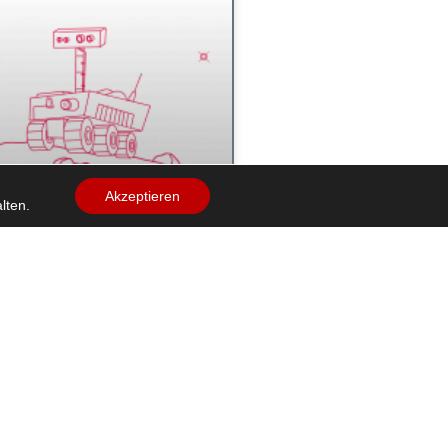
Akzeptieren
lten.
 Bau eines
enen Rovers
 In dieser Aktivität vergleichen
die Vor- und Nachteile von
d nicht-erneuerbaren
und untersuchen einfache
tkreise.