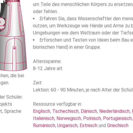
um Teile des menschlichen Körpers zu ersetzen, d
oder fehlen.
Erfahren Sie, dass Wissenschaftler den mensc
nutzen, um Werkzeuge wie Hände und Arme zu ba
Umgebungen wie dem Weltraum oder der Tiefse
Erforschen und Testen von Ideen beim Bau ei
bionischen Hand) in einer Gruppe.
Altersspanne:
8-12 Jahre alt
hen, die bei
egen.
Zeit
Lektion: 60 - 90 Minuten, je nach Alter der Schül
der Schüler.
ojekts
Ressource verfügbar in:
t, Sprache
Englisch
,
Tschechisch
,
Dänisch
,
Niederländisch
,
Italienisch
,
Norwegisch
,
Polnisch
,
Portugiesisch
Rumänisch
,
Ungarisch
,
Estnisch
und
Griechisch