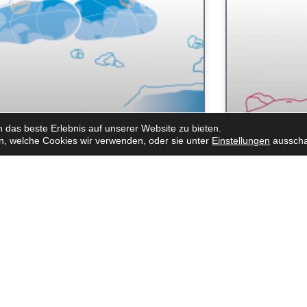
das beste Erlebnis auf unserer Website zu bieten.
n, welche Cookies wir verwenden, oder sie unter
Einstellungen
ausscha
ung auf dem Mond - Planung und
Moon Rover -
ruktion einer Mondlandefähre
solarbetrieb
schreibung: In dieser Reihe von Aktivitäten
Kurzbeschreibung:
 die Schüler ein Landemodul planen,
die SchülerInnen 
fen und bauen, um das Überleben der
erneuerbaren un
ung zu sichern (in der
Energiequellen 
elektrische Schal