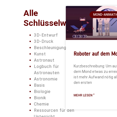
Alle
MOND-ANIMATI
Schlüsselwörter
3D-Entwurf
3D-Druck
Beschleunigung
Roboter auf dem M
Kunst
Astronaut
Kurzbeschreibung: Um au
Logbuch für
dem Mond etwas zu errei
Astronauten
ist mehr Aufwand nötig al
Astronomie
den ersten
Basis
Biologie
MEHR LESEN "
Bionik
Chemie
Ressourcen für den
Unterricht