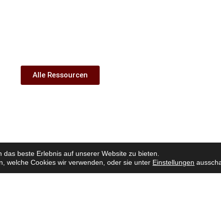
Alle Ressourcen
das beste Erlebnis auf unserer Website zu bieten.
n, welche Cookies wir verwenden, oder sie unter
Einstellungen
ausscha