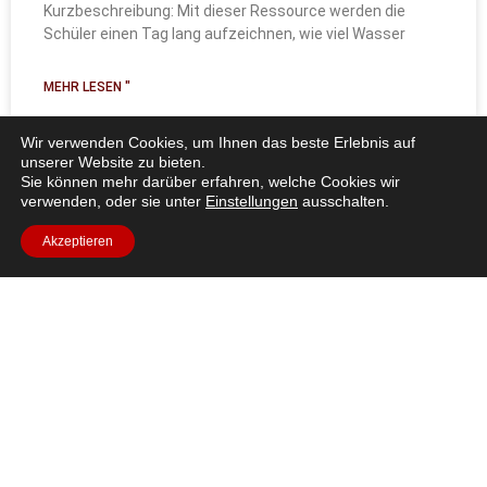
Kurzbeschreibung: Mit dieser Ressource werden die
Schüler einen Tag lang aufzeichnen, wie viel Wasser
MEHR LESEN "
Wir verwenden Cookies, um Ihnen das beste Erlebnis auf
unserer Website zu bieten.
Sie können mehr darüber erfahren, welche Cookies wir
Alle Ressourcen
verwenden, oder sie unter
Einstellungen
ausschalten.
Akzeptieren