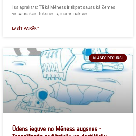
Īss apraksts: Tā kā Mēness ir tikpat sauss kā Zemes
vissausākais tuksnesis, mums nāksies
LASĪT VAIRĀK "
KLASES RESURSI
Ūdens ieguve no Mēness augsnes -