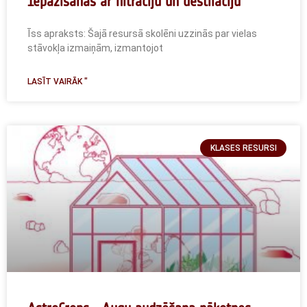
Iepazīšanās ar filtrāciju un destilāciju
Īss apraksts: Šajā resursā skolēni uzzinās par vielas
stāvokļa izmaiņām, izmantojot
LASĪT VAIRĀK "
KLASES RESURSI