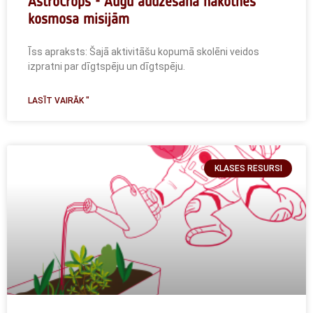
AstroCrops - Augu audzēšana nākotnes
kosmosa misijām
Īss apraksts: Šajā aktivitāšu kopumā skolēni veidos
izpratni par dīgtspēju un dīgtspēju.
LASĪT VAIRĀK "
KLASES RESURSI