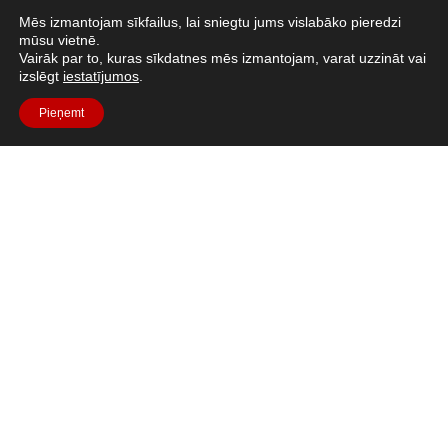
Mēs izmantojam sīkfailus, lai sniegtu jums vislabāko pieredzi
mūsu vietnē.
Visi resursi
Vairāk par to, kuras sīkdatnes mēs izmantojam, varat uzzināt vai
izslēgt
iestatījumos
.
Pieņemt