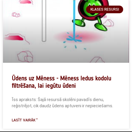
KLASES RESURSI
Ūdens uz Mēness - Mēness ledus kodolu
filtrēšana, lai iegūtu ūdeni
Īss apraksts: Šajā resursā skolēni pavadīs dienu,
reģistrējot, cik daudz ūdens aptuveni ir nepieciešams.
LASĪT VAIRĀK "