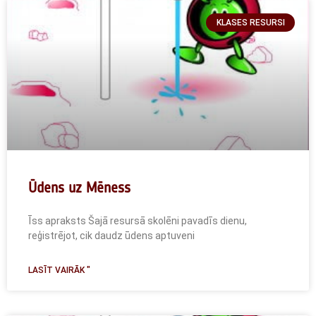
KLASES RESURSI
Ūdens uz Mēness
Īss apraksts Šajā resursā skolēni pavadīs dienu,
reģistrējot, cik daudz ūdens aptuveni
LASĪT VAIRĀK "