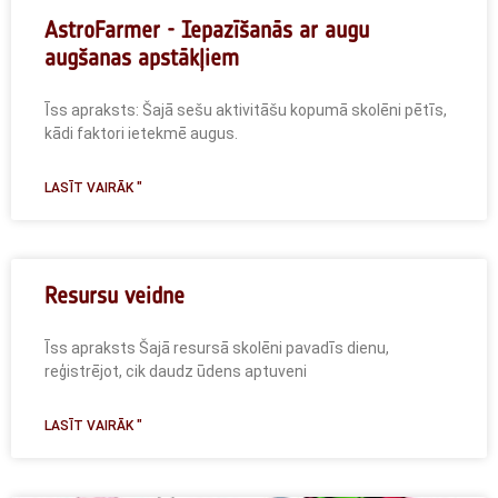
AstroFarmer - Iepazīšanās ar augu
augšanas apstākļiem
Īss apraksts: Šajā sešu aktivitāšu kopumā skolēni pētīs,
kādi faktori ietekmē augus.
LASĪT VAIRĀK "
Resursu veidne
Īss apraksts Šajā resursā skolēni pavadīs dienu,
reģistrējot, cik daudz ūdens aptuveni
LASĪT VAIRĀK "