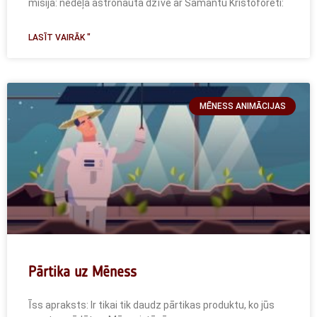
misija: nedēļa astronauta dzīvē ar Samantu Kristoforeti:
LASĪT VAIRĀK "
MĒNESS ANIMĀCIJAS
Pārtika uz Mēness
Īss apraksts: Ir tikai tik daudz pārtikas produktu, ko jūs