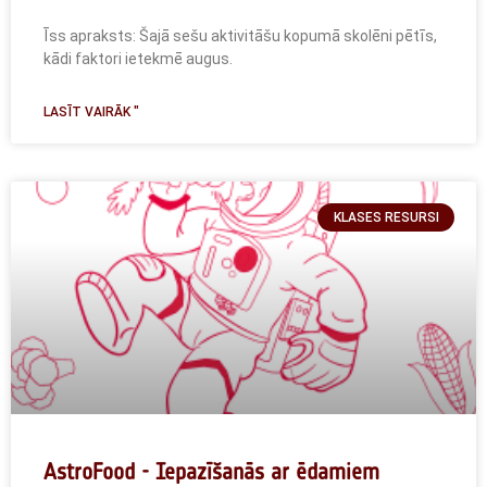
Īss apraksts: Šajā sešu aktivitāšu kopumā skolēni pētīs,
kādi faktori ietekmē augus.
LASĪT VAIRĀK "
KLASES RESURSI
AstroFood - Iepazīšanās ar ēdamiem