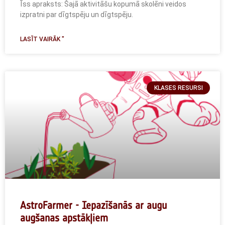
Īss apraksts: Šajā aktivitāšu kopumā skolēni veidos
izpratni par dīgtspēju un dīgtspēju.
LASĪT VAIRĀK "
KLASES RESURSI
AstroFarmer - Iepazīšanās ar augu
augšanas apstākļiem