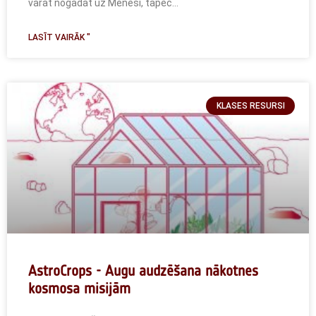
varat nogādāt uz Mēnesi, tāpēc...
LASĪT VAIRĀK "
KLASES RESURSI
AstroCrops - Augu audzēšana nākotnes
kosmosa misijām