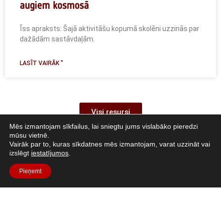
augiem kosmosā
Īss apraksts: Šajā aktivitāšu kopumā skolēni uzzinās par
dažādām sastāvdaļām.
LASĪT VAIRĀK "
Visi resursi
Mēs izmantojam sīkfailus, lai sniegtu jums vislabāko pieredzi
mūsu vietnē.
Vairāk par to, kuras sīkdatnes mēs izmantojam, varat uzzināt vai
izslēgt
iestatījumos
.
Pieņemt