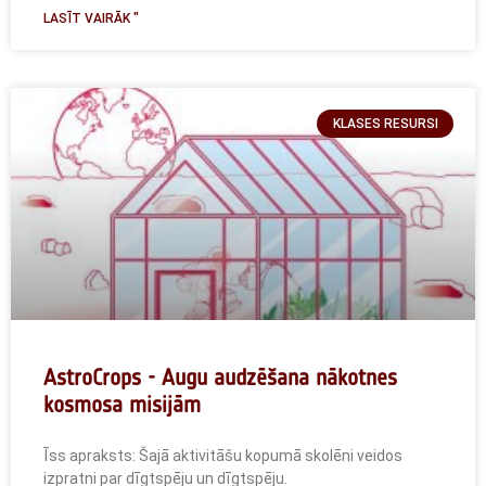
LASĪT VAIRĀK "
KLASES RESURSI
AstroCrops - Augu audzēšana nākotnes
kosmosa misijām
Īss apraksts: Šajā aktivitāšu kopumā skolēni veidos
izpratni par dīgtspēju un dīgtspēju.