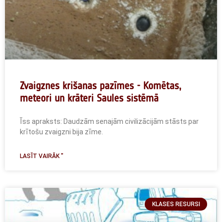
Zvaigznes krišanas pazīmes - Komētas,
meteori un krāteri Saules sistēmā
Īss apraksts: Daudzām senajām civilizācijām stāsts par
krītošu zvaigzni bija zīme.
LASĪT VAIRĀK "
KLASES RESURSI