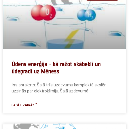
Ūdens enerģija - kā ražot skābekli un
ūdeņradi uz Mēness
Īss apraksts: Šajā trīs uzdevumu komplektā skolēni
uzzinās par elektroķīmiju. Šajā uzdevumā
LASĪT VAIRĀK "