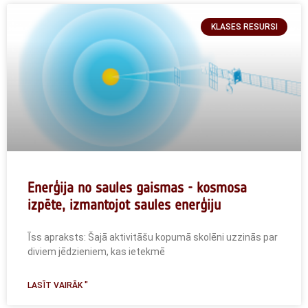
KLASES RESURSI
Enerģija no saules gaismas - kosmosa
izpēte, izmantojot saules enerģiju
Īss apraksts: Šajā aktivitāšu kopumā skolēni uzzinās par
diviem jēdzieniem, kas ietekmē
LASĪT VAIRĀK "