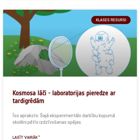
KLASES RESURSI
Kosmosa lāči - laboratorijas pieredze ar
tardigrēdām
Īss apraksts: Šajā eksperimentālo darbību kopumā
skolēni pētīs izdzīvošanas spējas.
LASĪT VAIRĀK "