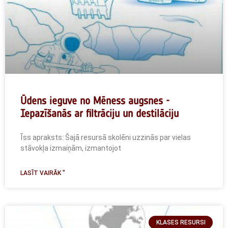
Ūdens ieguve no Mēness augsnes -
Iepazīšanās ar filtrāciju un destilāciju
Īss apraksts: Šajā resursā skolēni uzzinās par vielas
stāvokļa izmaiņām, izmantojot
LASĪT VAIRĀK "
KLASES RESURSI