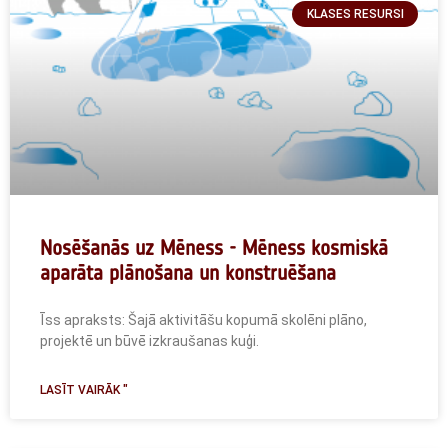
KLASES RESURSI
Nosēšanās uz Mēness - Mēness kosmiskā
aparāta plānošana un konstruēšana
Īss apraksts: Šajā aktivitāšu kopumā skolēni plāno,
projektē un būvē izkraušanas kuģi.
LASĪT VAIRĀK "