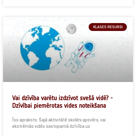
KLASES RESURSI
Vai dzīvība varētu izdzīvot svešā vidē? -
Dzīvībai piemērotas vides noteikšana
Īss apraksts: Šajā aktivitātē skolēni apsvērs, vai
ekstrēmās vidēs sastopamā dzīvība uz