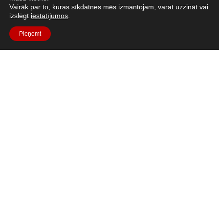
Vairāk par to, kuras sīkdatnes mēs izmantojam, varat uzzināt vai
kādi faktori ietekmē augus.
izslēgt
iestatījumos
.
LASĪT VAIRĀK "
Pieņemt
1
2
Visi resursi