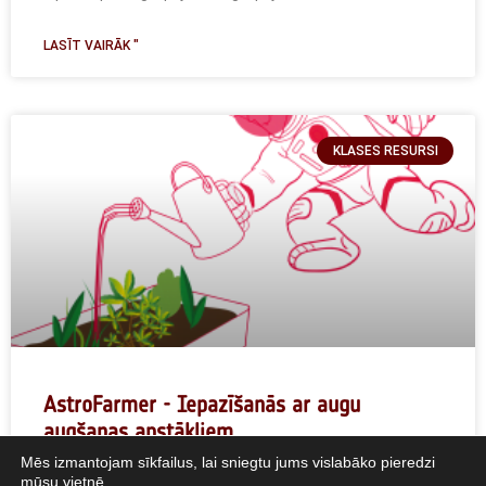
LASĪT VAIRĀK "
KLASES RESURSI
AstroFarmer - Iepazīšanās ar augu
augšanas apstākļiem
Mēs izmantojam sīkfailus, lai sniegtu jums vislabāko pieredzi
mūsu vietnē.
Īss apraksts: Šajā sešu aktivitāšu kopumā skolēni pētīs,