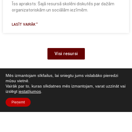
Īss apraksts: Šajā resursā skolēni diskutēs par dažām
organizatoriskām un sociālām iezīmēm.
LASĪT VAIRĀK "
Visi resursi
Mēs izmantojam sīkfailus, lai sniegtu jums vislabāko pieredzi
mūsu vietnē.
Vairāk par to, kuras sīkdatnes mēs izmantojam, varat uzzināt vai
izslēgt
iestatījumos
.
Pieņemt